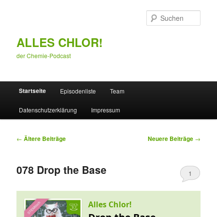
Zum
Zum
primären
sekundären
Such
Inhalt
Inhalt
springen
springen
ALLES CHLOR!
der Chemie-Podcast
Hauptmenü
Startseite
Episodenliste
Team
Datenschutzerklärung
Impressum
Beitragsnavigation
←
Ältere Beiträge
Neuere Beiträge
→
078 Drop the Base
1