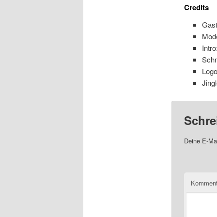
Credits
Gast
Mode
Intr
Schn
Logo
Jing
Schre
Deine E-Mai
Komment