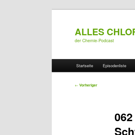
Zum
primären
Inhalt
ALLES CHLO
springen
der Chemie-Podcast
Hauptmenü
Startseite
Episodenliste
Beitragsnavigation
←
Vorheriger
062
Sch