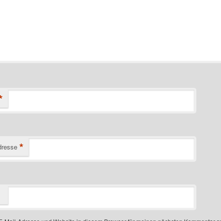
*
*
dresse