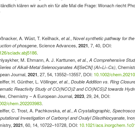
tändlich klären wir auch ein für alle Mal die Frage: Wonach riecht P
?
oßnacker, A. Wüst, T. Keilhack,
et al.
,
Novel synthetic pathway for the
uction of phosgene
, Science Advances,
2021
, 7, 40, DOI:
126/sciadv.abj5186
.
hlyaykher, M. Ehmann, A. J. Karttunen,
et al.
,
A Comprehensive Stud
 Series of Alkali‐Metal Selenocyanates AI[SeCN] (AI=Li−Cs)
, Chemist
pean Journal,
2021
, 27, 54, 13552–13557, DOI:
10.1002/chem.2021
eiffer, H. Günther, L. Völlinger,
et al.
,
Double Addition vs. Ring Closure
ematic Reactivity Study of CO(NCO)2 and CO(NCS)2 towards Hyd
des
, Chemistry – A European Journal,
2023
, 29, 24, DOI:
1002/chem.202203983
.
feiffer, C. Trost, A. Pachkovska,
et al.
,
A Crystallographic, Spectrosco
utational Investigation of Carbonyl and Oxalyl Diisothiocyanate
, Ino
istry,
2021
, 60, 14, 10722–10728, DOI:
10.1021/acs.inorgchem.1c0