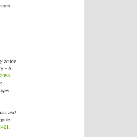
hosgen
y on the
ry – A
02058
.
:
rogen
pic, and
rganic
1421
.