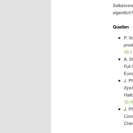
Selbstvers
eigentlich
Quellen
P. V
prod
10.1
A. S
Full
Euro
J. Pf
Syst
Hali
10.
J. P
Comp
Chem