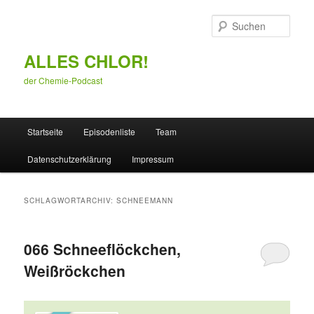
Zum
Zum
primären
sekundären
Such
Inhalt
Inhalt
springen
springen
ALLES CHLOR!
der Chemie-Podcast
Hauptmenü
Startseite
Episodenliste
Team
Datenschutzerklärung
Impressum
SCHLAGWORTARCHIV:
SCHNEEMANN
066 Schneeflöckchen,
Weißröckchen