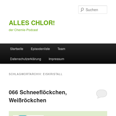
Zum
Zum
primären
sekundären
Such
Inhalt
Inhalt
springen
springen
ALLES CHLOR!
der Chemie-Podcast
Hauptmenü
Startseite
Episodenliste
Team
Datenschutzerklärung
Impressum
SCHLAGWORTARCHIV:
EISKRISTALL
066 Schneeflöckchen,
Weißröckchen