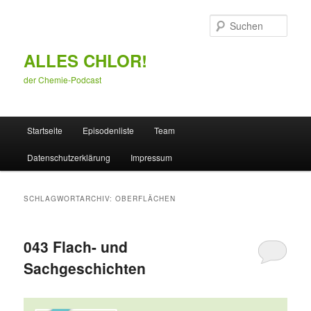
Zum
Zum
primären
sekundären
Such
Inhalt
Inhalt
springen
springen
ALLES CHLOR!
der Chemie-Podcast
Hauptmenü
Startseite
Episodenliste
Team
Datenschutzerklärung
Impressum
SCHLAGWORTARCHIV:
OBERFLÄCHEN
043 Flach- und
Sachgeschichten