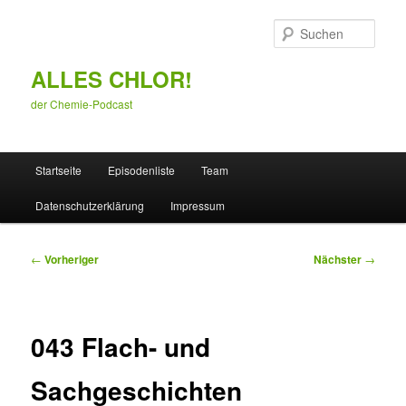
Zum
primären
Such
Inhalt
springen
ALLES CHLOR!
der Chemie-Podcast
Hauptmenü
Startseite
Episodenliste
Team
Datenschutzerklärung
Impressum
Beitragsnavigation
←
Vorheriger
Nächster
→
043 Flach- und
Sachgeschichten