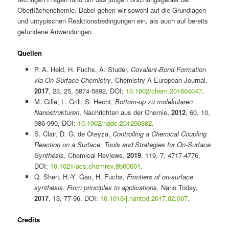
Oberflächenchemie. Dabei gehen wir sowohl auf die Grundlagen
und untypischen Reaktionsbedingungen ein, als auch auf bereits
gefundene Anwendungen.
Quellen
P. A. Held, H. Fuchs, A. Studer,
Covalent-Bond Formation
via On-Surface Chemistry
, Chemistry A European Journal,
2017
, 23, 25, 5874-5892, DOI:
10.1002/chem.201604047
.
M. Gille, L. Grill, S. Hecht,
Bottom-up zu molekularen
Nanostrukturen
, Nachrichten aus der Chemie,
2012
, 60, 10,
986-990, DOI:
10.1002/nadc.201290382
.
S. Clair, D. G. de Oteyza,
Controlling a Chemical Coupling
Reaction on a Surface: Tools and Strategies for On-Surface
Synthesis
, Chemical Reviews,
2019
, 119, 7, 4717-4776,
DOI:
10.1021/acs.chemrev.8b00601
.
Q. Shen, H.-Y. Gao, H. Fuchs,
Frontiers of on-surface
synthesis: From principles to applications
, Nano Today,
2017
, 13, 77-96, DOI:
10.1016/j.nantod.2017.02.007
.
Credits