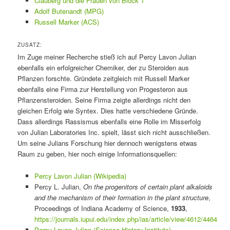
Clauberg und die Frauen von Block 1
Adolf Butenandt (MPG)
Russell Marker (ACS)
ZUSATZ:
Im Zuge meiner Recherche stieß ich auf Percy Lavon Julian
ebenfalls ein erfolgreicher Chemiker, der zu Steroiden aus
Pflanzen forschte. Gründete zeitgleich mit Russell Marker
ebenfalls eine Firma zur Herstellung von Progesteron aus
Pflanzensteroiden. Seine Firma zeigte allerdings nicht den
gleichen Erfolg wie Syntex. Dies hatte verschiedene Gründe.
Dass allerdings Rassismus ebenfalls eine Rolle im Misserfolg
von Julian Laboratories Inc. spielt, lässt sich nicht ausschließen.
Um seine Julians Forschung hier dennoch wenigstens etwas
Raum zu geben, hier noch einige Informationsquellen:
Percy Lavon Julian (Wikipedia)
Percy L. Julian,
On the progenitors of certain plant alkaloids
and the mechanism of their formation in the plant structure
,
Proceedings of Indiana Academy of Science,
1933
,
https://journals.iupui.edu/index.php/ias/article/view/4612/4464
Percy Lavon Julian (Science History Institute)