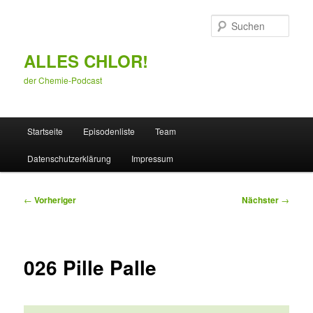
Zum
primären
Such
Inhalt
springen
ALLES CHLOR!
der Chemie-Podcast
Hauptmenü
Startseite
Episodenliste
Team
Datenschutzerklärung
Impressum
Beitragsnavigation
←
Vorheriger
Nächster
→
026 Pille Palle