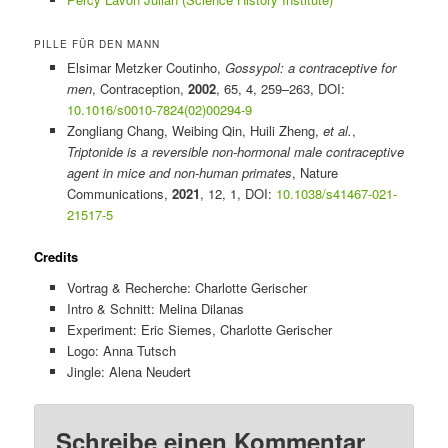
PILLE FÜR DEN MANN
Elsimar Metzker Coutinho,
Gossypol: a contraceptive for
men
, Contraception,
2002
, 65, 4, 259–263, DOI:
10.1016/s0010-7824(02)00294-9
Zongliang Chang, Weibing Qin, Huili Zheng,
et al.
,
Triptonide is a reversible non-hormonal male contraceptive
agent in mice and non-human primates
, Nature
Communications,
2021
, 12, 1, DOI:
10.1038/s41467-021-
21517-5
Credits
Vortrag & Recherche: Charlotte Gerischer
Intro & Schnitt: Melina Dilanas
Experiment: Eric Siemes, Charlotte Gerischer
Logo: Anna Tutsch
Jingle: Alena Neudert
Schreibe einen Kommentar