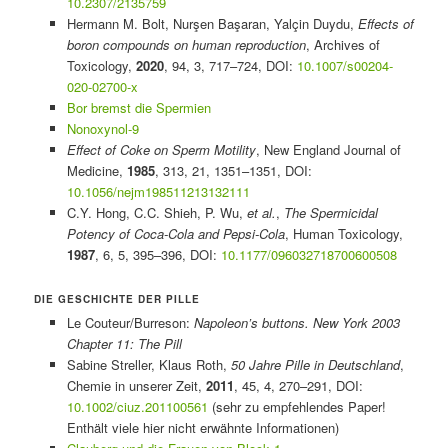
10.2307/2135759
Hermann M. Bolt, Nurşen Başaran, Yalçin Duydu,
Effects of
boron compounds on human reproduction
, Archives of
Toxicology,
2020
, 94, 3, 717–724, DOI:
10.1007/s00204-
020-02700-x
Bor bremst die Spermien
Nonoxynol-9
Effect of Coke on Sperm Motility
, New England Journal of
Medicine,
1985
, 313, 21, 1351–1351, DOI:
10.1056/nejm198511213132111
C.Y. Hong, C.C. Shieh, P. Wu,
et al.
,
The Spermicidal
Potency of Coca-Cola and Pepsi-Cola
, Human Toxicology,
1987
, 6, 5, 395–396, DOI:
10.1177/096032718700600508
DIE GESCHICHTE DER PILLE
Le Couteur/Burreson:
Napoleon’s buttons. New York 2003
Chapter 11: The Pill
Sabine Streller, Klaus Roth,
50 Jahre Pille in Deutschland
,
Chemie in unserer Zeit,
2011
, 45, 4, 270–291, DOI:
10.1002/ciuz.201100561
(sehr zu empfehlendes Paper!
Enthält viele hier nicht erwähnte Informationen)