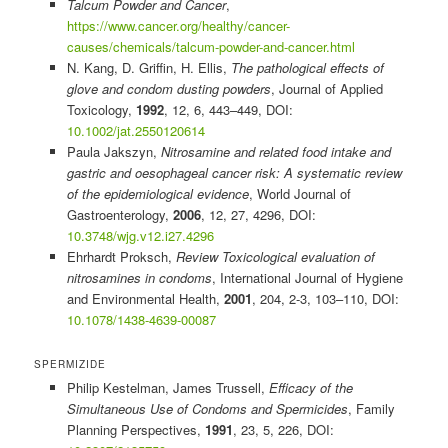
Talcum Powder and Cancer
,
https://www.cancer.org/healthy/cancer-
causes/chemicals/talcum-powder-and-cancer.html
N. Kang, D. Griffin, H. Ellis,
The pathological effects of
glove and condom dusting powders
, Journal of Applied
Toxicology,
1992
, 12, 6, 443–449, DOI:
10.1002/jat.2550120614
Paula Jakszyn,
Nitrosamine and related food intake and
gastric and oesophageal cancer risk: A systematic review
of the epidemiological evidence
, World Journal of
Gastroenterology,
2006
, 12, 27, 4296, DOI:
10.3748/wjg.v12.i27.4296
Ehrhardt Proksch,
Review Toxicological evaluation of
nitrosamines in condoms
, International Journal of Hygiene
and Environmental Health,
2001
, 204, 2-3, 103–110, DOI:
10.1078/1438-4639-00087
SPERMIZIDE
Philip Kestelman, James Trussell,
Efficacy of the
Simultaneous Use of Condoms and Spermicides
, Family
Planning Perspectives,
1991
, 23, 5, 226, DOI: