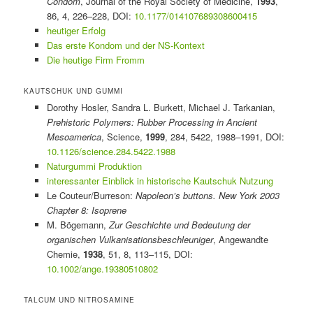
Condom
, Journal of the Royal Society of Medicine,
1993
,
86, 4, 226–228, DOI:
10.1177/014107689308600415
heutiger Erfolg
Das erste Kondom und der NS-Kontext
Die heutige Firm Fromm
KAUTSCHUK UND GUMMI
Dorothy Hosler, Sandra L. Burkett, Michael J. Tarkanian,
Prehistoric Polymers: Rubber Processing in Ancient
Mesoamerica
, Science,
1999
, 284, 5422, 1988–1991, DOI:
10.1126/science.284.5422.1988
Naturgummi Produktion
interessanter Einblick in historische Kautschuk Nutzung
Le Couteur/Burreson:
Napoleon’s buttons. New York 2003
Chapter 8: Isoprene
M. Bögemann,
Zur Geschichte und Bedeutung der
organischen Vulkanisationsbeschleuniger
, Angewandte
Chemie,
1938
, 51, 8, 113–115, DOI:
10.1002/ange.19380510802
TALCUM UND NITROSAMINE